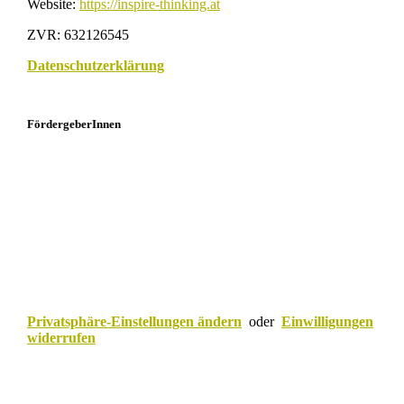
Website:
https://inspire-thinking.at
ZVR: 632126545
Datenschutzerklärung
FördergeberInnen
Privatsphäre-Einstellungen ändern
oder
Einwilligungen
widerrufen
Scroll
to