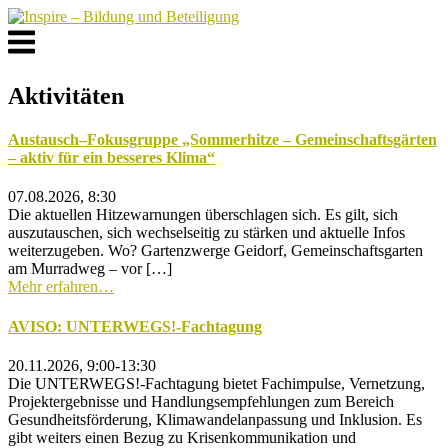
Skip
to
Menu
content
Aktivitäten
Austausch–Fokusgruppe „Sommerhitze – Gemeinschaftsgärten
– aktiv für ein besseres Klima“
07.08.2026, 8:30
Die aktuellen Hitzewarnungen überschlagen sich. Es gilt, sich
auszutauschen, sich wechselseitig zu stärken und aktuelle Infos
weiterzugeben. Wo? Gartenzwerge Geidorf, Gemeinschaftsgarten
am Murradweg – vor […]
Mehr erfahren…
AVISO: UNTERWEGS!-Fachtagung
20.11.2026, 9:00-13:30
Die UNTERWEGS!-Fachtagung bietet Fachimpulse, Vernetzung,
Projektergebnisse und Handlungsempfehlungen zum Bereich
Gesundheitsförderung, Klimawandelanpassung und Inklusion. Es
gibt weiters einen Bezug zu Krisenkommunikation und