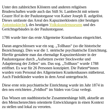
Unter den zahlreichen Klöstern und anderen religiösen
Bruderschaften wurde auch das Stift St. Lambrecht mit seinem
Grazer Hof in der Paulustorgasse von Kaiser Joseph II. aufgelöst.
Dieses umfasste das Areal des Kapuzinerklosters (der heutigen
Antoniuskirche
), des heutigen
Volkskundemuseums
und des
Gerichtsgebäudes in der Paulustorgasse.
1786 wurde hier das erste Allgemeine Krankenhaus eingerichtet.
Daran angeschlossen war ein sog. „Tollhaus“ (so die historische
Bezeichnung). Dies war die 1. steirische psychiatrische Einrichtung.
Hierfür gestaltete man das ehemalige Kapuzinerkloster in der
Paulustorgasse durch „Aufsetzen zweier Stockwerke und
Adaptierung der Zellen“ um. Das sog. „Tollhaus“ wurde 1788
eröffnet. Es war für 26 Personen konzipiert. Die Patient*innen
wurden vom Personal des Allgemeinen Krankenhauses mitbetreut.
Auch Findelkinder wurden in dem Areal untergebracht.
Diese erste rein psychiatrische Einrichtung wurde im Jahr 1874 in
den neu errichteten „Feldhof“ im Süden von Graz verlegt.
Das Wissen um stadthistorische Zusammenhänge hilft, aktuelle an
den Menschenrechten orientierte Entwicklungen in einen Kontext
zu stellen und lokal zu verorten.