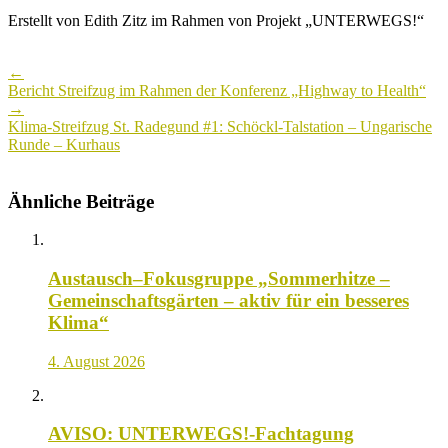
Erstellt von Edith Zitz im Rahmen von Projekt „UNTERWEGS!“
Post
←
navigation
Bericht Streifzug im Rahmen der Konferenz „Highway to Health“
→
Klima-Streifzug St. Radegund #1: Schöckl-Talstation – Ungarische
Runde – Kurhaus
Ähnliche Beiträge
Austausch–Fokusgruppe „Sommerhitze –
Gemeinschaftsgärten – aktiv für ein besseres
Klima“
4. August 2026
AVISO: UNTERWEGS!-Fachtagung