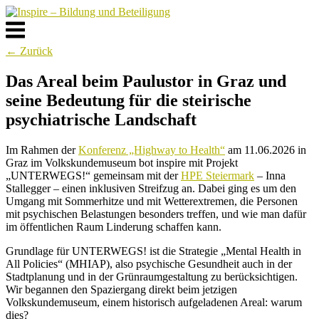
Skip
to
Menu
content
← Zurück
Das Areal beim Paulustor in Graz und
seine Bedeutung für die steirische
psychiatrische Landschaft
Im Rahmen der
Konferenz „Highway to Health“
am 11.06.2026 in
Graz im Volkskundemuseum bot inspire mit Projekt
„UNTERWEGS!“ gemeinsam mit der
HPE Steiermark
– Inna
Stallegger – einen inklusiven Streifzug an. Dabei ging es um den
Umgang mit Sommerhitze und mit Wetterextremen, die Personen
mit psychischen Belastungen besonders treffen, und wie man dafür
im öffentlichen Raum Linderung schaffen kann.
Grundlage für UNTERWEGS! ist die Strategie „Mental Health in
All Policies“ (MHIAP), also psychische Gesundheit auch in der
Stadtplanung und in der Grünraumgestaltung zu berücksichtigen.
Wir begannen den Spaziergang direkt beim jetzigen
Volkskundemuseum, einem historisch aufgeladenen Areal: warum
dies?