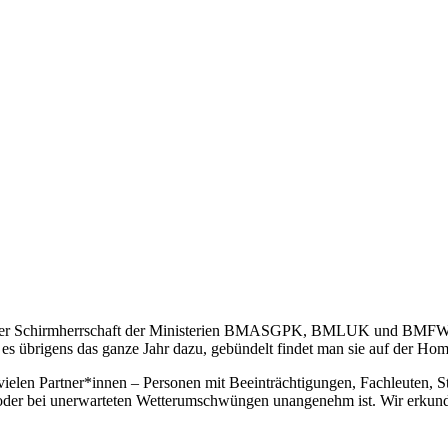
ter der Schirmherrschaft der Ministerien BMASGPK, BMLUK und BMFWF s
t es übrigens das ganze Jahr dazu, gebündelt findet man sie auf der 
len Partner*innen – Personen mit Beeinträchtigungen, Fachleuten, Sta
oder bei unerwarteten Wetterumschwüngen unangenehm ist. Wir erkund