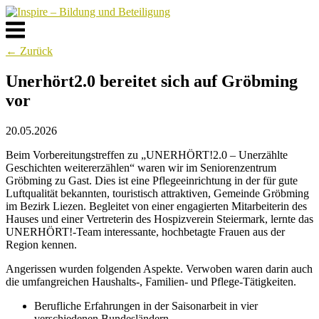
Skip
to
Menu
content
← Zurück
Unerhört2.0 bereitet sich auf Gröbming
vor
20.05.2026
Beim Vorbereitungstreffen zu „UNERHÖRT!2.0 – Unerzählte
Geschichten weitererzählen“ waren wir im Seniorenzentrum
Gröbming zu Gast. Dies ist eine Pflegeeinrichtung in der für gute
Luftqualität bekannten, touristisch attraktiven, Gemeinde Gröbming
im Bezirk Liezen. Begleitet von einer engagierten Mitarbeiterin des
Hauses und einer Vertreterin des Hospizverein Steiermark, lernte das
UNERHÖRT!-Team interessante, hochbetagte Frauen aus der
Region kennen.
Angerissen wurden folgenden Aspekte. Verwoben waren darin auch
die umfangreichen Haushalts-, Familien- und Pflege-Tätigkeiten.
Berufliche Erfahrungen in der Saisonarbeit in vier
verschiedenen Bundesländern