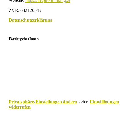
Website:
https://inspire-thinking.at
ZVR: 632126545
Datenschutzerklärung
FördergeberInnen
Privatsphäre-Einstellungen ändern
oder
Einwilligungen
widerrufen
Scroll
to