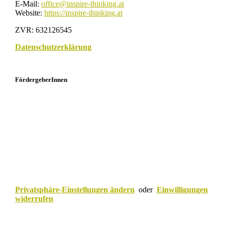
E-Mail:
office@inspire-thinking.at
Website:
https://inspire-thinking.at
ZVR: 632126545
Datenschutzerklärung
FördergeberInnen
Privatsphäre-Einstellungen ändern
oder
Einwilligungen
widerrufen