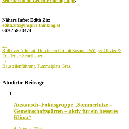
Selbstbestimmt Leben-Frauengruppe
.
Nähere Infos: Edith Zitz
edith.zitz@inspire-thinking.at
0676/ 580 3474
Post
←
navigation
Roll over Admont! Durch den Ort mit Susanne Wölger-Olivier &
Friederike Zettelbauer
→
Baustellenführung Tummelplatz Graz
Ähnliche Beiträge
Austausch–Fokusgruppe „Sommerhitze –
Gemeinschaftsgärten – aktiv für ein besseres
Klima“
4. August 2026