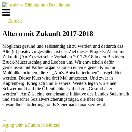
Skip
to
Menu
content
← Zurück
Altern mit Zukunft 2017-2018
Möglichst gesund und selbständig alt zu werden und dadurch das
Alter(n) positiv zu gestalten, ist das Ziel dieses Projekts. Altern mit
Zukunft (AmZ) setzt seine Vorhaben 2017-2018 in den Bezirken
Bruck-Mürzzuschlag und Leoben um. Wir entwickeln dafür
gemeinsam mit Partnerorganisationen einen eigenen Kurs für
MultiplikatorInnen
, die zu „AmZ-BotschafterInnen“ ausgebildet
werden. Dieser Kurs wird drei Mal umgesetzt. Und zwar in
Kapfenberg, Krieglach und Eisenerz. Weiters legen wir einen
Schwerpunkt auf die Öffentlichkeitsarbeit zu „Gesund älter
werden“. AmZ ist eine gemeinsame Initiative des Landes Steiermark
und steirischer Sozialversicherungsträger, die über den
Gesundheitsförderungsfonds Steiermark finanziert wird.
Post
←
navigation
Aging with a Future in Mürztal
→