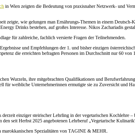
ch
in Wien zeigten die Bedeutung von praxisnaher Netzwerk- und Vermit
beit zeigte, wie gelungen man Ernährungs-Themen in einem Deutsch-K
nergy Drinks bestehen, auf großes Interesse. Nikos Zachariadis gestal
lage für zahlreiche, fachlich versierte Fragen der Teilnehmenden.
die Ergebnisse und Empfehlungen der 1. und bisher einzigen österreic
petenz die erreichten befragten Personen im Durchschnitt nur 60 von 
chen Wurzeln, ihre mitgebrachten Qualifikationen und Berufserfahrung
ll für weibliche Unternehmerinnen ermutigte sie zu Zuversicht und Har
derzeit einziger steirischer Lehrling in der vegetarischen Kochlehre – 
m den seit Herbst 2025 angebotenen Lehrberuf „Vegetarische Kulinarik
 – den marokkanischen Spezialitäten von TAGINE & MEHR.