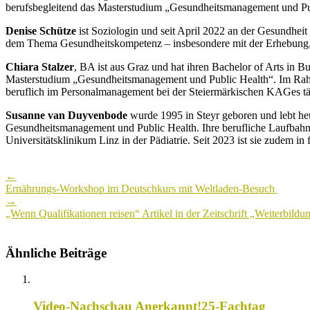
berufsbegleitend das Masterstudium „Gesundheitsmanagement und Pu
Denise Schütze
ist Soziologin und seit April 2022 an der Gesundhe
dem Thema Gesundheitskompetenz – insbesondere mit der Erhebung, 
Chiara Stalzer
, BA ist aus Graz und hat ihren Bachelor of Arts i
Masterstudium „Gesundheitsmanagement und Public Health“. Im Rahmen
beruflich im Personalmanagement bei der Steiermärkischen KAGes tä
Susanne van Duyvenbode
wurde 1995 in Steyr geboren und lebt heu
Gesundheitsmanagement und Public Health. Ihre berufliche Laufbahn f
Universitätsklinikum Linz in der Pädiatrie. Seit 2023 ist sie zudem in fr
Post
←
navigation
Ernährungs-Workshop im Deutschkurs mit Weltladen-Besuch
→
„Wenn Qualifikationen reisen“ Artikel in der Zeitschrift „Weiterbildu
Ähnliche Beiträge
Video-Nachschau Anerkannt!25-Fachtag