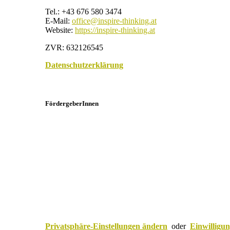
Tel.: +43 676 580 3474
E-Mail:
office@inspire-thinking.at
Website:
https://inspire-thinking.at
ZVR: 632126545
Datenschutzerklärung
FördergeberInnen
Privatsphäre-Einstellungen ändern
oder
Einwilligu