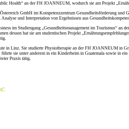
blic Health“ an der FH JOANNEUM, wodurch sie am Projekt „Ernährun
it Österreich GmbH im Kompetenzzentrum Gesundheitsförderung und Ges
Analyse und Interpretation von Ergebnissen aus Gesundheitskompeten
n Business im Studiengang „Gesundheitsmanagement im Tourismus“ an d
 dessen hat sie am studentischen Projekt „Ernährungsempfehlungen bei
tig.
te in Linz. Sie studierte Physiotherapie an der FH JOANNEUM in Graz
ührte sie unter anderem in ein Kinderheim in Guatemala sowie in ein n
eier Praxis tätig.
ng“