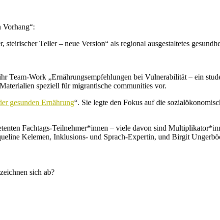
n Vorhang“:
r, steirischer Teller – neue Version“ als regional ausgestaltetes gesundh
en ihr Team-Work „Ernährungsempfehlungen bei Vulnerabilität – ein 
terialien speziell für migrantische communities vor.
der gesunden Ernährung
“. Sie legte den Fokus auf die sozialökonomi
enten Fachtags-Teilnehmer*innen – viele davon sind Multiplikator*in
cqueline Kelemen, Inklusions- und Sprach-Expertin, und Birgit Unger
zeichnen sich ab?