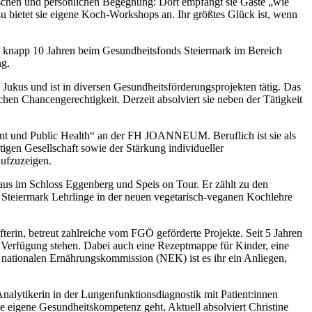
rischen und persönlichen Begegnung: Dort empfängt sie Gäste „wie
u bietet sie eigene Koch-Workshops an. Ihr größtes Glück ist, wenn
eit knapp 10 Jahren beim Gesundheitsfonds Steiermark im Bereich
ng.
Jukus und ist in diversen Gesundheitsförderungsprojekten tätig. Das
hen Chancengerechtigkeit. Derzeit absolviert sie neben der Tätigkeit
nt und Public Health“ an der FH JOANNEUM. Beruflich ist sie als
ltigen Gesellschaft sowie der Stärkung individueller
ufzuzeigen.
us im Schloss Eggenberg und Speis on Tour. Er zählt zu den
er Steiermark Lehrlinge in der neuen vegetarisch-veganen Kochlehre
terin, betreut zahlreiche vom FGÖ geförderte Projekte. Seit 5 Jahren
ur Verfügung stehen. Dabei auch eine Rezeptmappe für Kinder, eine
 nationalen Ernährungskommission (NEK) ist es ihr ein Anliegen,
 Analytikerin in der Lungenfunktionsdiagnostik mit Patient:innen
 eigene Gesundheitskompetenz geht. Aktuell absolviert Christine