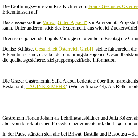
Die Eröffnungsworte von Rita Kichler vom
Fonds Gesundes Österrei
Erkenntnissen auf.
Das aussagekräftige
Video „Guten Appetit“
zur Anerkannt!-Projektar
kann. Unter anderem stieß das Experiment, aus wieviel Zuckerwürfel E
Drei sich ergänzende Impuls-Vorträge schufen beim Fachtag die Grund
Denise Schütze,
Gesundheit Österreich GmbH
, stellte faktenreich 
Erkenntnisse sind, dass bei der ernährungsbezogenen Gesundheitskom
die qualitätsgesicherte, zielgruppenspezifische Information.
Die Grazer Gastronomin Safia Alaoui berichtete über ihre marokkanis
Restaurant „
TAGINE & MEHR
“ (Wiener Straße 44). Als Rollenmode
Gastronom Florian Joham als Lehrlingsausbildner und Julia Kügerl als 
aber vom
bürokratischen Procedere her ernüchternd, die Lage rund u
In der Pause stärkten sich alle bei Briwat, Bastilla und Basbousa