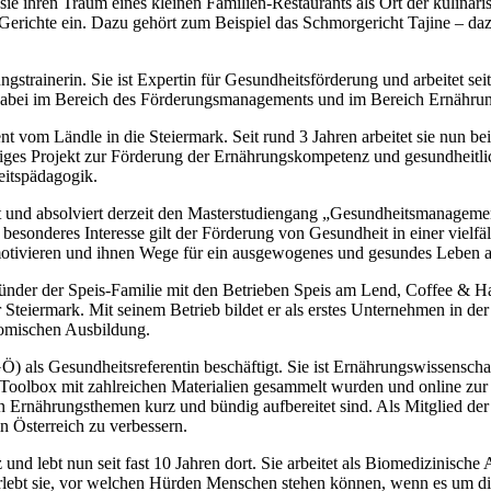
sie ihren Traum eines kleinen Familien-Restaurants als Ort der kulina
erichte ein. Dazu gehört zum Beispiel das Schmorgericht Tajine – daz
ngstrainerin. Sie ist Expertin für Gesundheitsförderung und arbeitet s
 dabei im Bereich des Förderungsmanagements und im Bereich Ernähru
m Ländle in die Steiermark. Seit rund 3 Jahren arbeitet sie nun bei 
liges Projekt zur Förderung der Ernährungskompetenz und gesundheitlic
eitspädagogik.
 und absolviert derzeit den Masterstudiengang „Gesundheitsmanageme
 besonderes Interesse gilt der Förderung von Gesundheit in einer vielfä
motivieren und ihnen Wege für ein ausgewogenes und gesundes Leben a
nder der Speis-Familie mit den Betrieben Speis am Lend, Coffee & Ha
er Steiermark. Mit seinem Betrieb bildet er als erstes Unternehmen in d
onomischen Ausbildung.
Ö) als Gesundheitsreferentin beschäftigt. Sie ist Ernährungswissenschaf
ine Toolbox mit zahlreichen Materialien gesammelt wurden und online z
 Ernährungsthemen kurz und bündig aufbereitet sind. Als Mitglied der
n Österreich zu verbessern.
 und lebt nun seit fast 10 Jahren dort. Sie arbeitet als Biomedizinische
lebt sie, vor welchen Hürden Menschen stehen können, wenn es um die