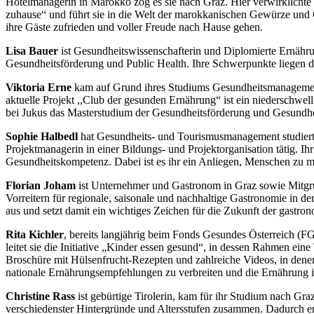
Hotelmanagerin in Marokko zog es sie nach Graz. Hier verwirklichte 
zuhause“ und führt sie in die Welt der marokkanischen Gewürze und G
ihre Gäste zufrieden und voller Freude nach Hause gehen.
Lisa Bauer
ist Gesundheitswissenschafterin und Diplomierte Ernähru
Gesundheitsförderung und Public Health. Ihre Schwerpunkte liegen
Viktoria Erne
kam auf Grund ihres Studiums Gesundheitsmanagement vo
aktuelle Projekt ,,Club der gesunden Ernährung“ ist ein niederschwel
bei Jukus das Masterstudium der Gesundheitsförderung und Gesundh
Sophie Halbedl
hat Gesundheits- und Tourismusmanagement studiert
Projektmanagerin in einer Bildungs- und Projektorganisation tätig. Ihr
Gesundheitskompetenz. Dabei ist es ihr ein Anliegen, Menschen zu 
Florian Joham
ist Unternehmer und Gastronom in Graz sowie Mitgrü
Vorreitern für regionale, saisonale und nachhaltige Gastronomie in d
aus und setzt damit ein wichtiges Zeichen für die Zukunft der gastr
Rita Kichler
, bereits langjährig beim Fonds Gesundes Österreich (FG
leitet sie die Initiative „Kinder essen gesund“, in dessen Rahmen e
Broschüre mit Hülsenfrucht-Rezepten und zahlreiche Videos, in denen
nationale Ernährungsempfehlungen zu verbreiten und die Ernährung i
Christine Rass
ist gebürtige Tirolerin, kam für ihr Studium nach Graz
verschiedenster Hintergründe und Altersstufen zusammen. Dadurch er