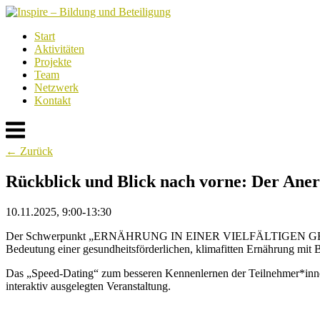
Skip
to
Start
content
Aktivitäten
Projekte
Team
Netzwerk
Kontakt
Menu
← Zurück
Rückblick und Blick nach vorne: Der A
10.11.2025, 9:00-13:30
Der Schwerpunkt „ERNÄHRUNG IN EINER VIELFÄLTIGEN GESELLSCH
Bedeutung einer gesundheitsförderlichen, klimafitten Ernährung mit B
Das „Speed-Dating“ zum besseren Kennenlernen der Teilnehmer*innen b
interaktiv ausgelegten Veranstaltung.