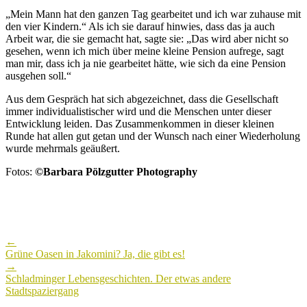
„Mein Mann hat den ganzen Tag gearbeitet und ich war zuhause mit
den vier Kindern.“ Als ich sie darauf hinwies, dass das ja auch
Arbeit war, die sie gemacht hat, sagte sie: „Das wird aber nicht so
gesehen, wenn ich mich über meine kleine Pension aufrege, sagt
man mir, dass ich ja nie gearbeitet hätte, wie sich da eine Pension
ausgehen soll.“
Aus dem Gespräch hat sich abgezeichnet, dass die Gesellschaft
immer individualistischer wird und die Menschen unter dieser
Entwicklung leiden. Das Zusammenkommen in dieser kleinen
Runde hat allen gut getan und der Wunsch nach einer Wiederholung
wurde mehrmals geäußert.
Fotos:
©
Barbara Pölzgutter Photography
Post
←
navigation
Grüne Oasen in Jakomini? Ja, die gibt es!
→
Schladminger Lebensgeschichten. Der etwas andere
Stadtspaziergang