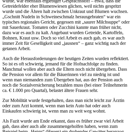
wurde, war ebenfalls ergiebiger Gesprächsstoff – etwa, dass die
Getreidefelder eher Blumenwiesen glichen, weil nichts gespritzt
wurde und die Ähren halt zwischen Unkraut und Blumen wuchsen.
„Gschnitt Nudeln in Schweineschmalz herausgebraten“ war ein
typisches regionales Gericht, gegessen mit „saurer Milchsuppe“ oder
mit Sauerkraut. Tomaten oder Zucchini kannte man früher nicht,
dazu war es auch zu kalt. Angebaut wurden Getreide, Kartoffeln,
Bohnen, Kraut usw. Doch so viel Arbeit es auch gab, es war auch
immer Zeit für Geselligkeit und „jausnen“ – ganz wichtig nach der
getanen Arbeit.
Auch die Herausforderungen der heutigen Zeiten wurden reflektiert.
So ist es oft schwierig, jemand für die Hofnachfolge zu finden.
Manchmal wollen aber auch die Eltern noch nicht übergeben. Dass
die Pension vor allem für die Bäuerinnen viel zu niedrig ist und
wenn man niemanden zum Übergeben hat, aus der Pension auch
noch die Sozialversicherung bezahlen muss (bei einer Teilnehmerin
ca. € 1.000 pro Quartal), belastet ältere Frauen sehr.
Zur Mobilität wurde festgehalten, dass man nicht leicht zur Ärztin
oder zum Arzt kommt, wenn man kein Auto hat oder auch
Einkaufen schwierig ist, wenn man zu weit weg wohnt.
Als Fazit wurde am Ende erkannt, dass es früher zwar viel Arbeit
gab, dass aber auch alle zusammengeholfen haben, wenn zum
Beispiel beim „Heign“ (Heuen) ein drohendes Gewitter heranzog.