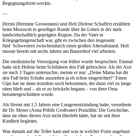
Begegnungsform weckte.
—
Hermi (Hermine Grossmann) und Heli (Helene Schaffer) erzählten
beim Mooswirt in geselliger Runde über ihr Leben in der stark
landwirtschaftlich geprägten Region. Da der Vater in
Kriegsgefangenschaft war, gibt es zwischen den insgesamt
fünf Schwestern zwischendurch einen großen Altersabstand. Heli
musste bereits mit sechs Jahren am Bauernhof viel arbeiten.
Die medizinische Versorgung von früher wurde besprochen: Einmal
hatte sich Helene beim Schifahren den Fuß gebrochen. Als der Arzt
sie nach 3 Tagen untersuchte, meinte er nur: „Deine Mama hat dir
den Fuß beim Schuhe ausziehen ja eh schon eingerichtet!“ Einen
Gips hat sie dann trotzdem noch bekommen, der dann viel zu lange
oben blieb und – als er zu bröckeln begann – von ihrer Oma
heruntergeschnitten wurde.
Als Hermi mit 1,5 Jahren eine Lungenentzündung hatte, verordnete
ihr Dr. Moser (Anna Pribils Großvater) Penizillin: Die Geschichte,
dass sie ohne diesen Arzt nicht überlebt hätte, hat sie seit ihrer
Kindheit begleitet.
Was damals auf die Teller kam und was in welcher Form angebaut