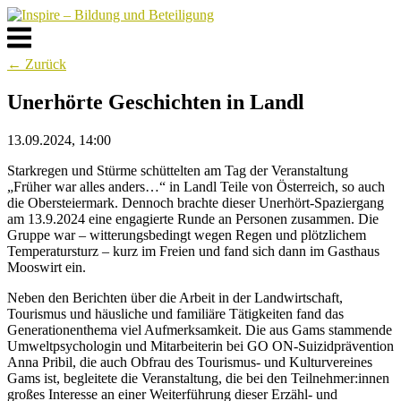
Skip
to
Menu
content
← Zurück
Unerhörte Geschichten in Landl
13.09.2024, 14:00
Starkregen und Stürme schüttelten am Tag der Veranstaltung
„Früher war alles anders…“ in Landl Teile von Österreich, so auch
die Obersteiermark. Dennoch brachte dieser Unerhört-Spaziergang
am 13.9.2024 eine engagierte Runde an Personen zusammen. Die
Gruppe war – witterungsbedingt wegen Regen und plötzlichem
Temperatursturz – kurz im Freien und fand sich dann im Gasthaus
Mooswirt ein.
Neben den Berichten über die Arbeit in der Landwirtschaft,
Tourismus und häusliche und familiäre Tätigkeiten fand das
Generationenthema viel Aufmerksamkeit. Die aus Gams stammende
Umweltpsychologin und Mitarbeiterin bei GO ON-Suizidprävention
Anna Pribil, die auch Obfrau des Tourismus- und Kulturvereines
Gams ist, begleitete die Veranstaltung, die bei den Teilnehmer:innen
großes Interesse an einer Weiterführung dieser Erzähl- und