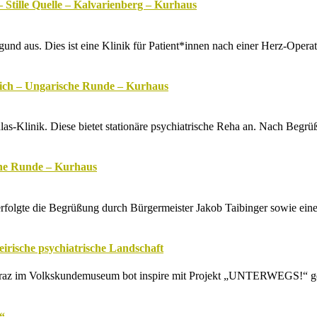
Stille Quelle – Kalvarienberg – Kurhaus
 aus. Dies ist eine Klinik für Patient*innen nach einer Herz-Operatio
teich – Ungarische Runde – Kurhaus
anlas-Klinik. Diese bietet stationäre psychiatrische Reha an. Nach B
che Runde – Kurhaus
r erfolgte die Begrüßung durch Bürgermeister Jakob Taibinger sowie 
eirische psychiatrische Landschaft
Graz im Volkskundemuseum bot inspire mit Projekt „UNTERWEGS!“ ge
“