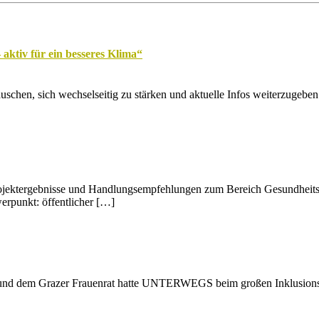
ktiv für ein besseres Klima“
utauschen, sich wechselseitig zu stärken und aktuelle Infos weiterzu
ktergebnisse und Handlungsempfehlungen zum Bereich Gesundheitsfö
rpunkt: öffentlicher […]
und dem Grazer Frauenrat hatte UNTERWEGS beim großen Inklusions-T