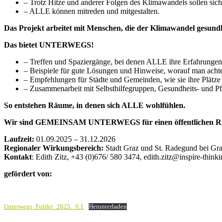
– Trotz Hitze und anderer Folgen des Klimawandels sollen s
– ALLE können mitreden und mitgestalten.
Das Projekt arbeitet mit Menschen, die der Klimawandel gesundh
Das bietet UNTERWEGS!
– Treffen und Spaziergänge, bei denen ALLE ihre Erfahrungen 
– Beispiele für gute Lösungen und Hinweise, worauf man acht
– Empfehlungen für Städte und Gemeinden, wie sie ihre Plätze
– Zusammenarbeit mit Selbsthilfegruppen, Gesundheits- und P
So entstehen Räume, in denen sich ALLE wohlfühlen.
Wir sind GEMEINSAM UNTERWEGS für einen öffentlichen Rau
Laufzeit:
01.09.2025 – 31.12.2026
Regionaler Wirkungsbereich:
Stadt Graz und St. Radegund bei Gr
Kontakt
: Edith Zitz, +43 (0)676/ 580 3474, edith.zitz@inspire-thinki
gefördert von:
Unterwegs_Folder_2025._0.1
Herunterladen