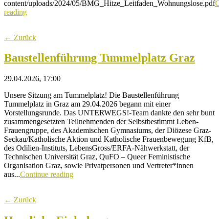
content/uploads/2024/05/BMG_Hitze_Leitfaden_Wohnungslose.pdf
C
reading
← Zurück
Baustellenführung Tummelplatz Graz
29.04.2026, 17:00
Unsere Sitzung am Tummelplatz! Die Baustellenführung
Tummelplatz in Graz am 29.04.2026 begann mit einer
Vorstellungsrunde. Das UNTERWEGS!-Team dankte den sehr bunt
zusammengesetzten Teilnehmenden der Selbstbestimmt Leben-
Frauengruppe, des Akademischen Gymnasiums, der Diözese Graz-
Seckau/Katholische Aktion und Katholische Frauenbewegung KfB,
des Odilien-Instituts, LebensGross/ERFA-Nähwerkstatt, der
Technischen Universität Graz, QuFO – Queer Feministische
Organisation Graz, sowie Privatpersonen und Vertreter*innen
aus...
Continue reading
← Zurück