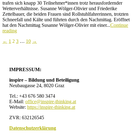
trafen sich knapp 30 Teilnehmer*innen trotz herausfordernder
Wetterverhältnisse. Susanne Wölger-Olivier und Friederike
Zettelbauer, die beiden Frauen sind Rollstuhlfahrerinnen, trotzten
Schneefall und Kälte und führten durch den Nachmittag. Eröffnet
hat den Nachmittag Susanne Wölger-Olivier mit einer...
Continue
reading
Seitennummerierung
←
1
2
3
…
10
→
der
Beiträge
IMPRESSUM:
inspire – Bildung und Beteiligung
Neubaugasse 24, 8020 Graz
Tel.: +43 676 580 3474
E-Mail:
office@inspire-thinking.at
Website:
https://inspire-thinking.at
ZVR: 632126545
Datenschutzerklärung