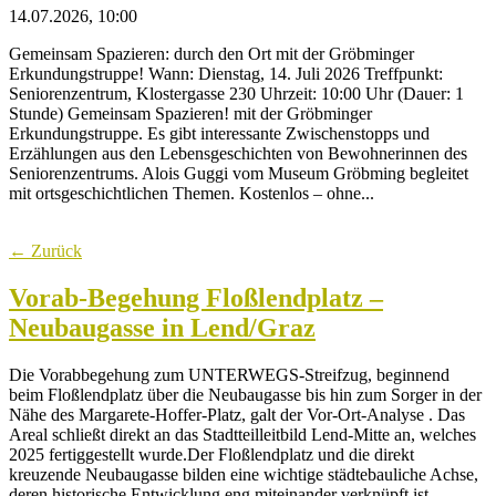
14.07.2026, 10:00
Gemeinsam Spazieren: durch den Ort mit der Gröbminger
Erkundungstruppe! Wann: Dienstag, 14. Juli 2026 Treffpunkt:
Seniorenzentrum, Klostergasse 230 Uhrzeit: 10:00 Uhr (Dauer: 1
Stunde) Gemeinsam Spazieren! mit der Gröbminger
Erkundungstruppe. Es gibt interessante Zwischenstopps und
Erzählungen aus den Lebensgeschichten von Bewohnerinnen des
Seniorenzentrums. Alois Guggi vom Museum Gröbming begleitet
mit ortsgeschichtlichen Themen. Kostenlos – ohne...
← Zurück
Vorab-Begehung Floßlendplatz –
Neubaugasse in Lend/Graz
Die Vorabbegehung zum UNTERWEGS-Streifzug, beginnend
beim Floßlendplatz über die Neubaugasse bis hin zum Sorger in der
Nähe des Margarete-Hoffer-Platz, galt der Vor-Ort-Analyse . Das
Areal schließt direkt an das Stadtteilleitbild Lend-Mitte an, welches
2025 fertiggestellt wurde.Der Floßlendplatz und die direkt
kreuzende Neubaugasse bilden eine wichtige städtebauliche Achse,
deren historische Entwicklung eng miteinander verknüpft ist.