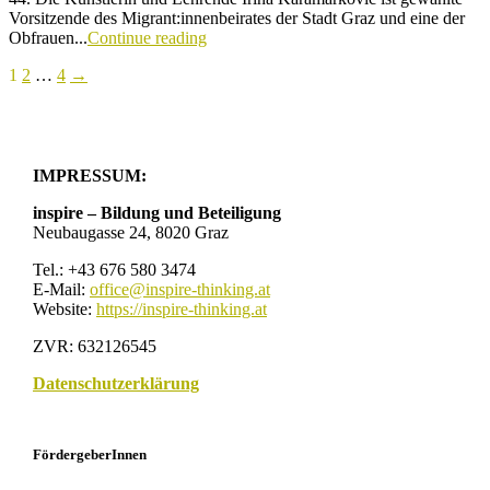
Vorsitzende des Migrant:innenbeirates der Stadt Graz und eine der
Obfrauen...
Continue reading
Seitennummerierung
1
2
…
4
→
der
Beiträge
IMPRESSUM:
inspire – Bildung und Beteiligung
Neubaugasse 24, 8020 Graz
Tel.: +43 676 580 3474
E-Mail:
office@inspire-thinking.at
Website:
https://inspire-thinking.at
ZVR: 632126545
Datenschutzerklärung
FördergeberInnen