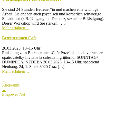
Sie sind 24-Stunden-Betreuer*in und machen eine wichtige
Arbeit. Sie erleben auch psychisch und körperlich schwierige
Situationen (z.B. Umgang mit Demenz, sexueller Belästigung).
Dieser Workshop wird Sie stärken, […]
Mehr erfahren…
Betreuerinnen Cafe
26.03.2023, 13–15 Uhr
Einladung zum Betreuerinnen-Cafe Pozvánka do kaviarne pre
opatrovatelky Invitație la cafeaua ingrijitorilor SONNTAG/
DUMINICĂ/ NEDEĽA 26.03.2023, 13–15 Uhr, spacelend
Neubaug. 24, 1. Stock 8020 Graz […]
Mehr erfahren…
Post
←
navigation
Anerkannt!
→
Empower-Net