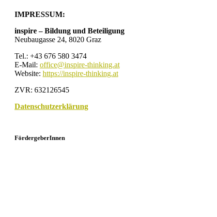
IMPRESSUM:
inspire – Bildung und Beteiligung
Neubaugasse 24, 8020 Graz
Tel.: +43 676 580 3474
E-Mail:
office@inspire-thinking.at
Website:
https://inspire-thinking.at
ZVR: 632126545
Datenschutzerklärung
FördergeberInnen