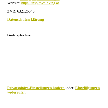
Website:
https://inspire-thinking.at
ZVR: 632126545
Datenschutzerklärung
FördergeberInnen
Privatsphäre-Einstellungen ändern
oder
Einwilligungen
widerrufen
Scroll