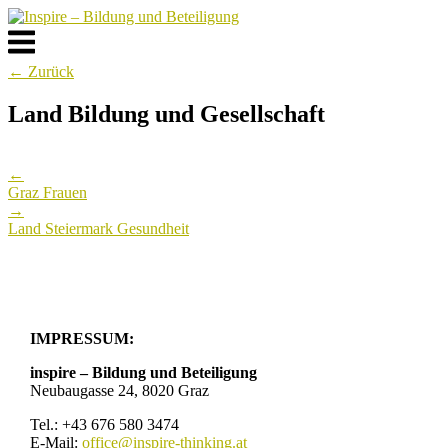
Skip
to
Menu
content
← Zurück
Land Bildung und Gesellschaft
Post
←
navigation
Graz Frauen
→
Land Steiermark Gesundheit
IMPRESSUM:
inspire – Bildung und Beteiligung
Neubaugasse 24, 8020 Graz
Tel.: +43 676 580 3474
E-Mail:
office@inspire-thinking.at