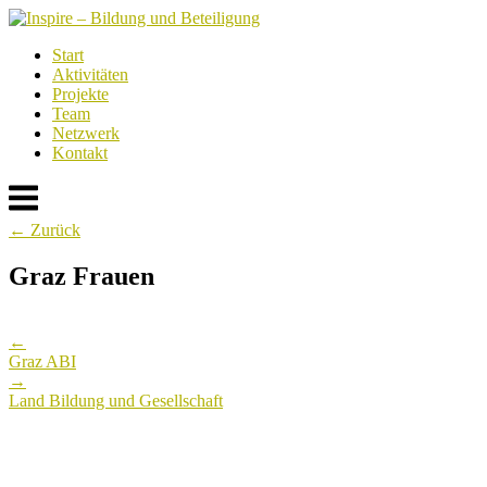
Skip
to
Start
content
Aktivitäten
Projekte
Team
Netzwerk
Kontakt
Menu
← Zurück
Graz Frauen
Post
←
navigation
Graz ABI
→
Land Bildung und Gesellschaft