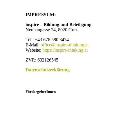
IMPRESSUM:
inspire – Bildung und Beteiligung
Neubaugasse 24, 8020 Graz
Tel.: +43 676 580 3474
E-Mail:
office@inspire-thinking.at
Website:
https://inspire-thinking.at
ZVR: 632126545
Datenschutzerklärung
FördergeberInnen