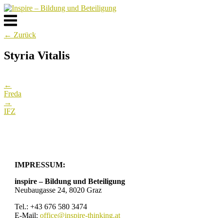
Skip
to
Menu
content
← Zurück
Styria Vitalis
Post
←
navigation
Freda
→
IFZ
IMPRESSUM:
inspire – Bildung und Beteiligung
Neubaugasse 24, 8020 Graz
Tel.: +43 676 580 3474
E-Mail:
office@inspire-thinking.at