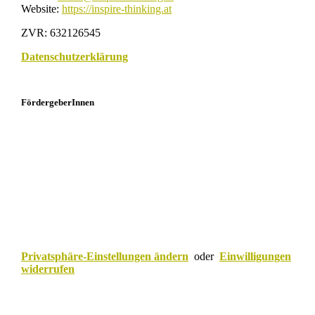
Website:
https://inspire-thinking.at
ZVR: 632126545
Datenschutzerklärung
FördergeberInnen
Privatsphäre-Einstellungen ändern
oder
Einwilligungen
widerrufen
Scroll