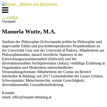
Skip
to
Menu
content
← Zurück
Vorstand
Manuela Wutte, M.A.
Studium der Philosophie (Schwerpunkt politische Philosophie und
angewandte Ethik) und psychotherapeutisches Propädeutikum an
der Universität Graz und der Università di Padova. Mitarbeiterin am
Philosophieinstitut, danach berufliche Stationen in der
Entwicklungszusammenarbeit (Südwind) und der
diversitätssensiblen Suchtprävention (Jukus); vielfältige Erfahrung in
Organisation und Moderation unterschiedlicher
Veranstaltungsformate; Mitarbeiterin der Caritas im Bereich
Interkultur & Bildung; seit 2017 Gemeinderätin der Grazer Grünen.
Schwerpunkte: Menschenrechte, soziale Gerechtigkeit,
diversitätssensible Gesundheitsförderung
Kontakt:
email: office@inspire-thinking.at
Post