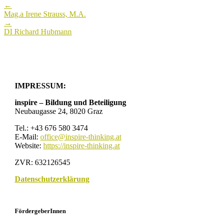
←
navigation
Mag.a Irene Strauss, M.A.
→
DI Richard Hubmann
IMPRESSUM:
inspire – Bildung und Beteiligung
Neubaugasse 24, 8020 Graz
Tel.: +43 676 580 3474
E-Mail:
office@inspire-thinking.at
Website:
https://inspire-thinking.at
ZVR: 632126545
Datenschutzerklärung
FördergeberInnen