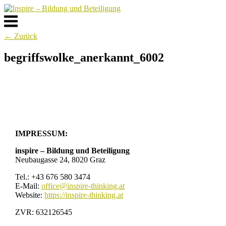
Skip
to
Menu
content
← Zurück
begriffswolke_anerkannt_6002
Post
navigation
IMPRESSUM:
inspire – Bildung und Beteiligung
Neubaugasse 24, 8020 Graz
Tel.: +43 676 580 3474
E-Mail:
office@inspire-thinking.at
Website:
https://inspire-thinking.at
ZVR: 632126545